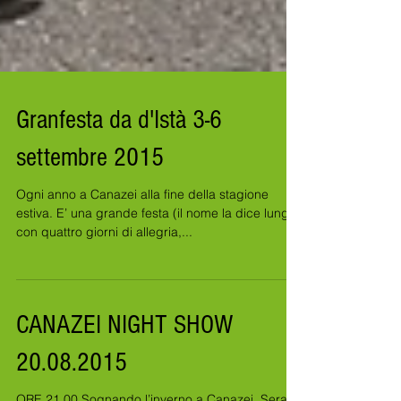
Granfesta da d'Istà 3-6
settembre 2015
Ogni anno a Canazei alla fine della stagione
estiva. E’ una grande festa (il nome la dice lunga)
con quattro giorni di allegria,...
CANAZEI NIGHT SHOW
20.08.2015