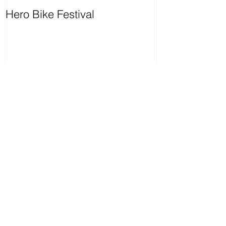
Hero Bike Festival
Posts Recenti
DOLOMITI - Patrimonio
dell'UNESCO
LA BIRA TE FASCIA - 14-15-16
luglio 2017